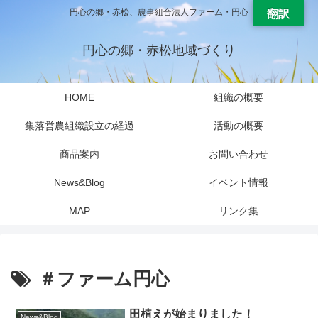
円心の郷・赤松、農事組合法人ファーム・円心
翻訳
円心の郷・赤松地域づくり
HOME
組織の概要
集落営農組織設立の経過
活動の概要
商品案内
お問い合わせ
News&Blog
イベント情報
MAP
リンク集
＃ファーム円心
田植えが始まりました！
News&Blog