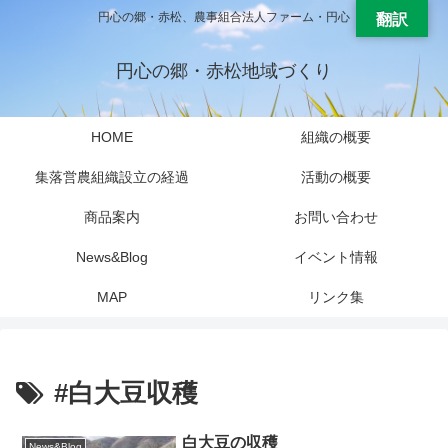
円心の郷・赤松、農事組合法人ファーム・円心
翻訳
円心の郷・赤松地域づくり
HOME
組織の概要
集落営農組織設立の経過
活動の概要
商品案内
お問い合わせ
News&Blog
イベント情報
MAP
リンク集
#白大豆収穫
白大豆の収穫
News&Blog