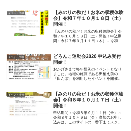
【みのりの秋だ！お米の収穫体験
イベント情報
会】令和７年１０月１８日（土）
開催！
【みのりの秋だ！お米の収穫体験会】令
和７年１０月１８日（土）開催！申込期
間：令和７年９月１１日（木）～令和７
年１０月１０日（金）参加のお申し込み
は、このサイトの一番下までスクロール
して入力をお願いします。開催日令和７
どろんこ運動会2026 申込み受付
イベント情報
年１０月１８日（土）開催...
開始！
おかげさまで毎年恒例のイベントとなり
ました。地域の施源である田植え前の
「田んぼ」を利用したイベントを開催い
たします。どろんこ運動会：開催日 2026
年6月6日2026年6月4日更新締切日を６月
５日までに延ばしました。当日参加OKで
【みのりの秋だ！お米の収穫体験
イベント情報
す！参加の...
会】令和８年１０月１７日（土）
開催！
申込期間：令和８年９月１１日（金）～
令和８年１０月９日（金）参加のお申し
込みは、このサイトの一番下までスクロ
ールして入力をお願いします。開催日令