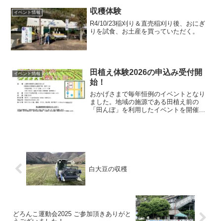
和８年１０月１７日（土）開催時間９時
３０分～１２時００分開催場所河野原駅
収穫体験
イベント情報
前の田んぼ参加費３００円...
R4/10/23稲刈り＆直売稲刈り後、おにぎ
りを試食、お土産を買っていただく。
田植え体験2026の申込み受付開
イベント情報
始！
おかげさまで毎年恒例のイベントとなり
ました。地域の施源である田植え前の
「田んぼ」を利用したイベントを開催い
たします。田植え体験2026 ：開催日
2026年6月13日2026年6月4日更新当日参
加OKになりました！参加のお申し込み
は、このサ...
白大豆の収穫
どろんこ運動会2025 ご参加頂きありがと