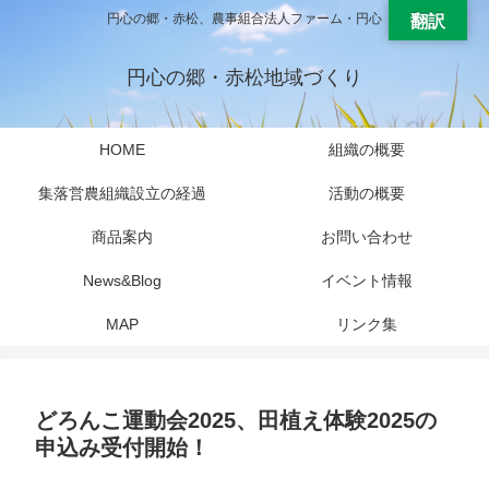
円心の郷・赤松、農事組合法人ファーム・円心
翻訳
円心の郷・赤松地域づくり
HOME
組織の概要
集落営農組織設立の経過
活動の概要
商品案内
お問い合わせ
News&Blog
イベント情報
MAP
リンク集
どろんこ運動会2025、田植え体験2025の
申込み受付開始！